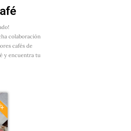
afé
cado!
echa colaboración
ores cafés de
fé y encuentra tu
ICK