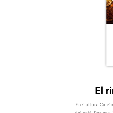
El r
En Cultura Cafeín
del café. Por eso