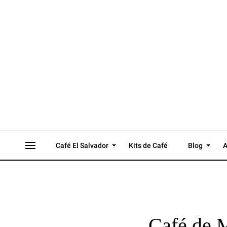
Café El Salvador
Kits de Café
Blog
A
Café de M