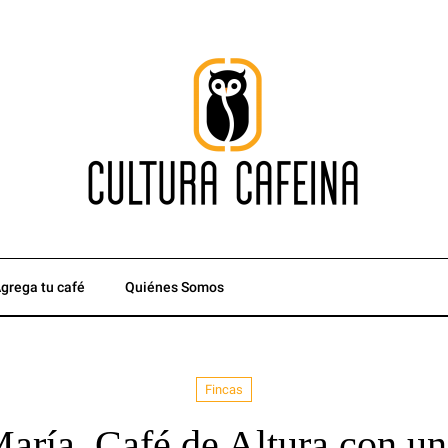
grega tu café
Quiénes Somos
Fincas
aría, Café de Altura con u