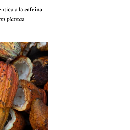
éntica a la
cafeína
son plantas