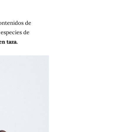
ontenidos de
 especies de
en taza.