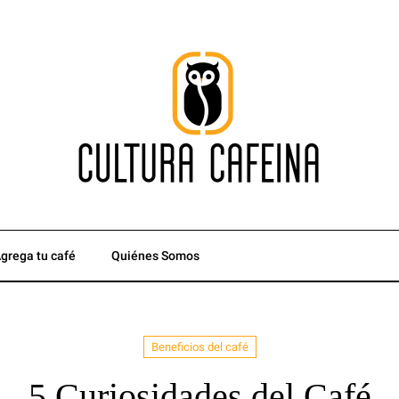
grega tu café
Quiénes Somos
Beneficios del café
5 Curiosidades del Café