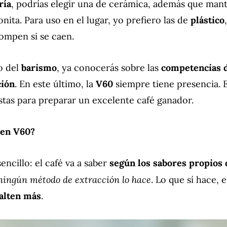
ría
, podrías elegir una de cerámica, además que mant
nita. Para uso en el lugar, yo prefiero las de
plástico
ompen si se caen.
o del
barismo
, ya conocerás sobre las
competencias 
ción
. En este último, la
V60
siempre tiene presencia.
istas para preparar un excelente café ganador.
 en V60?
encillo: el café va a saber
según los sabores propios 
ningún método de extracción lo hace
. Lo que sí hace, 
salten más
.