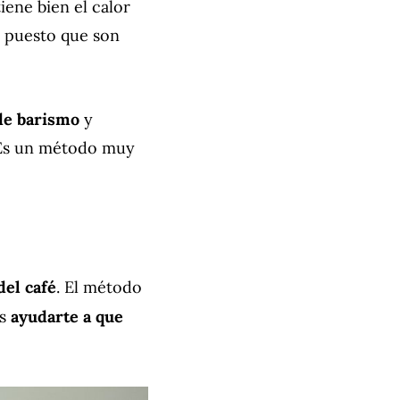
iene bien el calor
, puesto que son
de barismo
y
 Es un método muy
del café
. El método
es
ayudarte a que